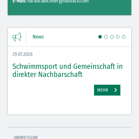
E-Mail:
harald.wochner@halbach.com
News
29.07.2026
27.07.
Schwimmsport und Gemeinschaft in
WM 
direkter Nachbarschaft
gut
MEHR
IMPRESSUM