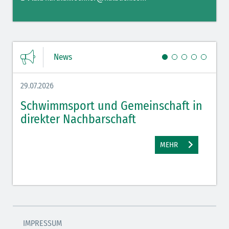
News
29.07.2026
27.07.
Schwimmsport und Gemeinschaft in
WM 
direkter Nachbarschaft
gut
MEHR
IMPRESSUM