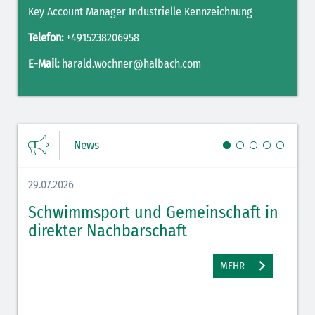
Key Account Manager Industrielle Kennzeichnung
Telefon:
+4915238206958
E-Mail:
harald.wochner@halbach.com
News
29.07.2026
27.07.
Schwimmsport und Gemeinschaft in
WM 
direkter Nachbarschaft
gut
MEHR