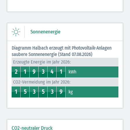
Sonnenenergie
Diagramm Halbach erzeugt mit Photovoltaik-Anlagen
saubere Sonnenenergie (Stand 07.08.2026)
Erzeugte Energie im Jahr 2026:
2
1
9
3
4
1
2
1
0
1
8
9
3
7
0
4
0
1
kWh
CO2-Vermeidung im Jahr 2026:
1
5
3
5
3
9
0
1
4
5
2
3
0
5
0
3
0
9
kg
CO2-neutraler Druck